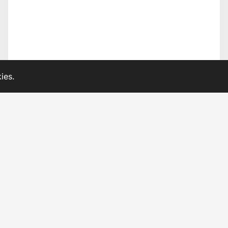
ies.
sich unkompliziert.
E-Mail. Ein kurzer Lebenslauf reicht – wir melden uns zeitna