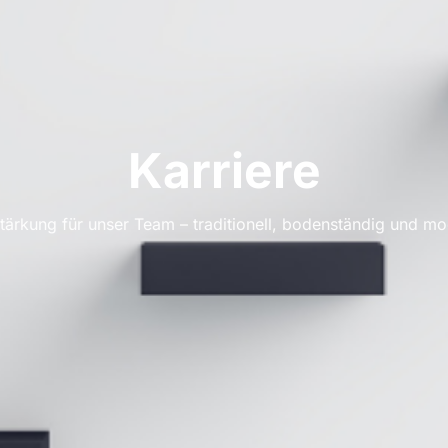
Karriere
tärkung für unser Team – traditionell, bodenständig und mod