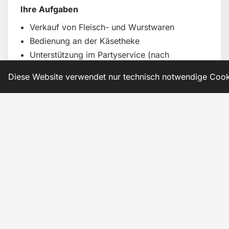
Ihre Aufgaben
Verkauf von Fleisch- und Wurstwaren
Bedienung an der Käsetheke
Unterstützung im Partyservice (nach
Absprache)
Diese Website verwendet nur technisch notwendige Cook
Arbeitszeiten
Dienstag bis Freitag
Wochenendarbeit möglich
Interesse? Bewerben Sie 
Schreiben Sie uns einfach per 